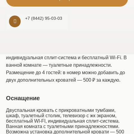
Описание
Оснащение
Правила
+7 (8442) 95-03-03
Номер категории «Комфорт» в гостинице «Parallel» в
Волгограде — с собственной ванной комнатой.
Двуспальная кровать с прикроватными тумбами,
шкаф, туалетный столик, телевизор с ЖК-экраном,
индивидуальная сплит-система и бесплатный Wi-Fi. В
ванной комнате — туалетные принадлежности.
Размещение до 4 гостей: в номер можно добавить до
двух дополнительных кроватей — 500 ₽ за каждую.
Оснащение
Двуспальная кровать с прикроватными тумбами,
шкаф, туалетный столик, телевизор с жк экраном,
бесплатный WI-FI, индивидуальная сплит-система.
Ванная комната с туалетными принадлежностями.
Возможна установка дополнительной кровати — 500